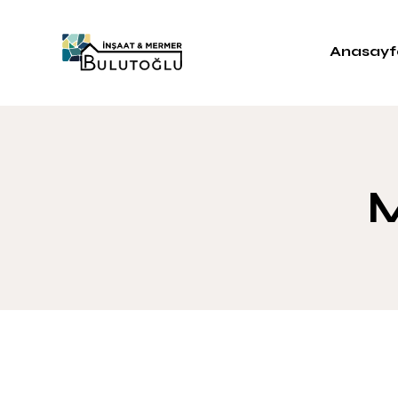
Anasayf
M