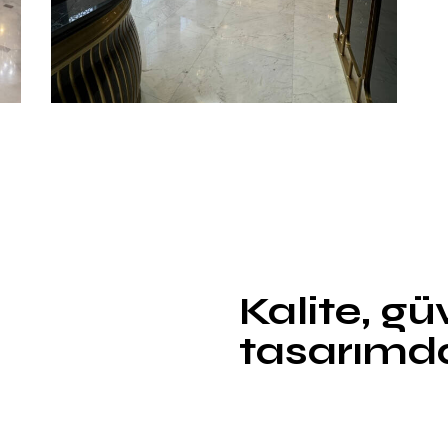
si
Kalite, gü
tasarımda 