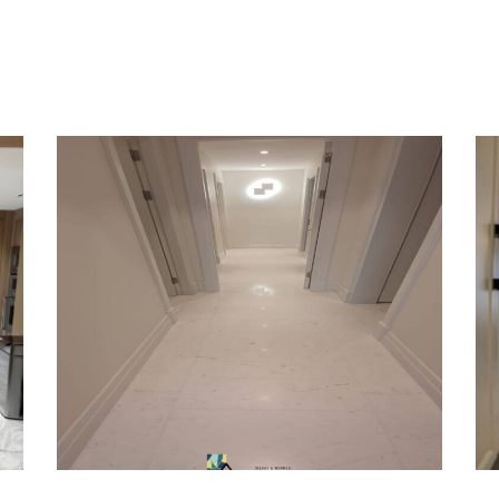
Çekmeköy Villa
si
Projesi