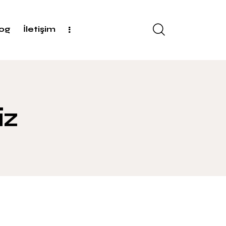
log
İletişim
iz