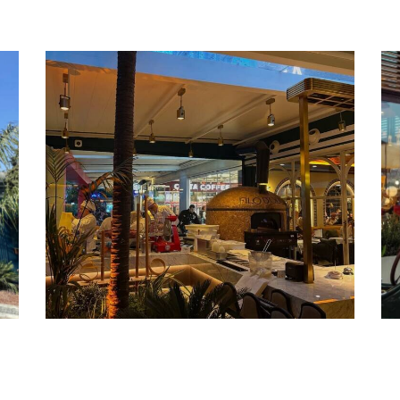
an
Godiva Restoran
Projesi