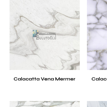
Calacatta Vena Mermer
Calac