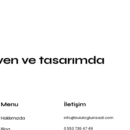
üven ve tasarımda
Menu
İletişim
Hakkımızda
info@bulutogluinsaat.com
0 553 736 47 49
Blog