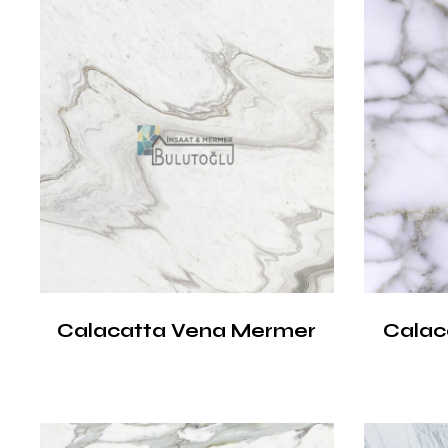
Calacatta Vena Mermer
Calac