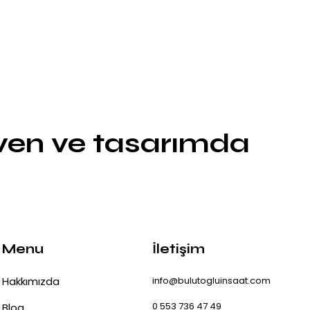
üven ve tasarımda
Menu
İletişim
Hakkımızda
info@bulutogluinsaat.com
0 553 736 47 49
Blog