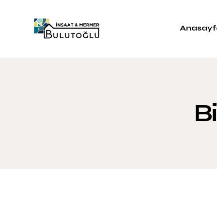
Anasayf
B