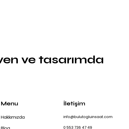
üven ve tasarımda
Menu
İletişim
Hakkımızda
info@bulutogluinsaat.com
0 553 736 47 49
Blog