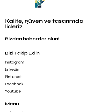
Kalite, güven ve tasarımda
lideriz.
Bizden haberdar olun!
Bizi Takip Edin
Instagram
Linkedin
Pinterest
Facebook
Youtube
Menu