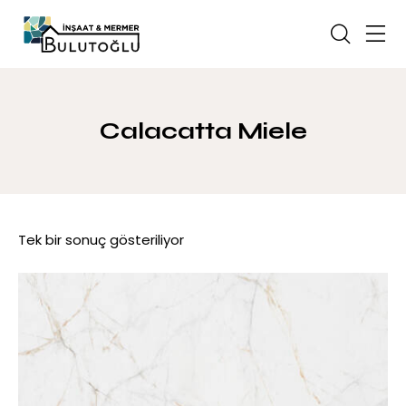
Calacatta Miele
Tek bir sonuç gösteriliyor