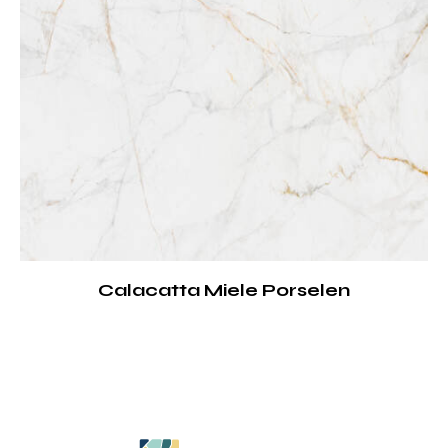
Calacatta Miele Porselen