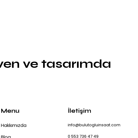
üven ve tasarımda
Menu
İletişim
Hakkımızda
info@bulutogluinsaat.com
0 553 736 47 49
Blog