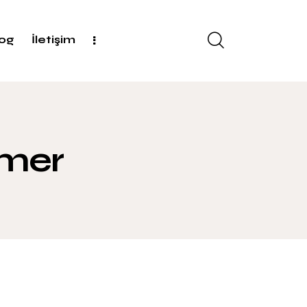
log
İletişim
rmer