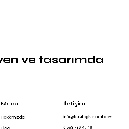
üven ve tasarımda
Menu
İletişim
Hakkımızda
info@bulutogluinsaat.com
0 553 736 47 49
Blog