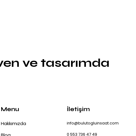
üven ve tasarımda
Menu
İletişim
Hakkımızda
info@bulutogluinsaat.com
0 553 736 47 49
Blog