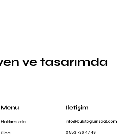
üven ve tasarımda
Menu
İletişim
Hakkımızda
info@bulutogluinsaat.com
0 553 736 47 49
Blog