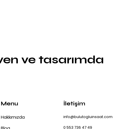
üven ve tasarımda
Menu
İletişim
Hakkımızda
info@bulutogluinsaat.com
0 553 736 47 49
Blog