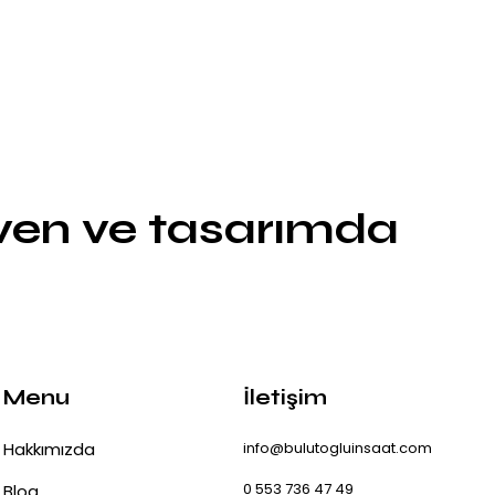
üven ve tasarımda
Menu
İletişim
Hakkımızda
info@bulutogluinsaat.com
0 553 736 47 49
Blog