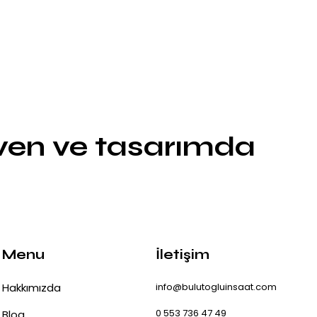
üven ve tasarımda
Menu
İletişim
Hakkımızda
info@bulutogluinsaat.com
0 553 736 47 49
Blog