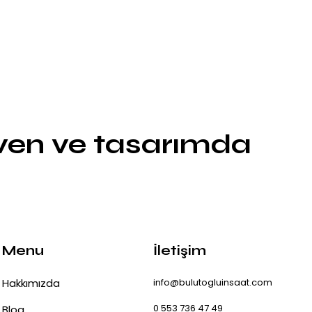
üven ve tasarımda
Menu
İletişim
Hakkımızda
info@bulutogluinsaat.com
0 553 736 47 49
Blog