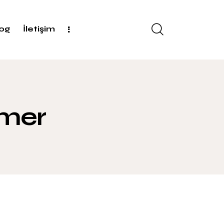
log
İletişim
rmer