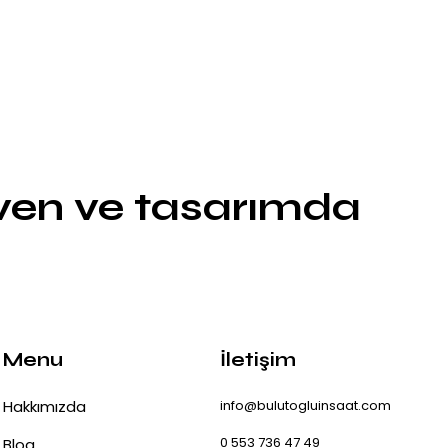
üven ve tasarımda
Menu
İletişim
Hakkımızda
info@bulutogluinsaat.com
0 553 736 47 49
Blog