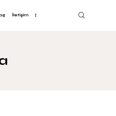
log
İletişim
a