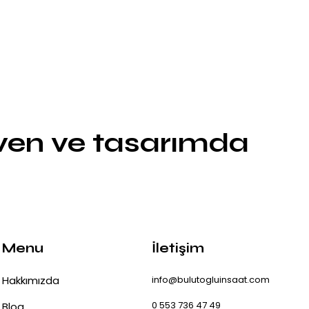
üven ve tasarımda
Menu
İletişim
Hakkımızda
info@bulutogluinsaat.com
0 553 736 47 49
Blog