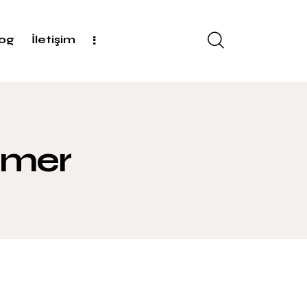
log
İletişim
rmer