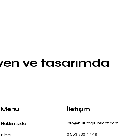
üven ve tasarımda
Menu
İletişim
Hakkımızda
info@bulutogluinsaat.com
0 553 736 47 49
Blog