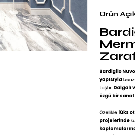
Ürün Açı
Bardi
Merme
Zaraf
Bardiglio Nuv
yapısıyla
benzer
taştır.
Dalgalı 
özgü bir sanat
Özellikle
lüks ot
projelerinde
ku
kaplamalarınd