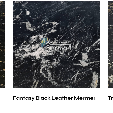
Bardig
Kullanı
Bardiglio Nuvol
birçok mimari p
Otel ve İş M
atmosfer yar
Lüks Konut P
dekoratif kap
Restoran ve
tasarımlarınd
Şömine Çevr
Fantasy Black Leather Mermer
T
uygulamalard
Zemin Kapl
ve estetiği bir