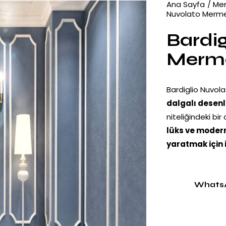
Ana Sayfa
Mer
Nuvolato Merm
Bardig
Merm
Bardiglio Nuvol
dalgalı desen
niteliğindeki bir
lüks ve modern
yaratmak için 
Whats