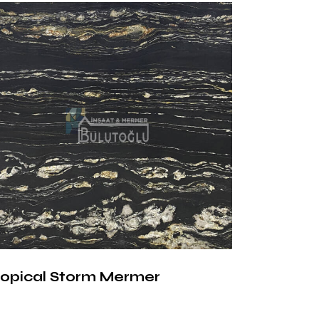
lio Nuvolato Mermer
m Alanları
ato Mermer,
şık ve zarif görünümüyle
rojede yer almaktadır:
erkezleri:
Prestijli giriş alanlarında çarpıcı bir
atır
rojeleri:
Villalarda ve rezidanslarda
lama olarak kullanılır
 Kafeler:
Modern ve sofistike iç mekân
a tercih edilir
eleri ve Duvar Panelleri:
Dekoratif
ropical Storm Mermer
a fark yaratır
amaları:
Büyük ölçekli projelerde sağlamlık
leştirir