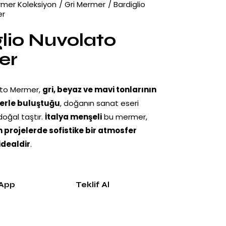
mer Koleksiyon
Gri Mermer
Bardiglio
er
lio Nuvolato
er
ato Mermer,
gri, beyaz ve mavi tonlarının
lerle buluştuğu
, doğanın sanat eseri
 doğal taştır.
İtalya menşeli
bu mermer,
 projelerde sofistike bir atmosfer
idealdir
.
App
Teklif Al