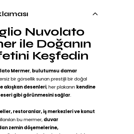
klaması
glio Nuvolato
r ile Doğanın
etini Keşfedin
olato Mermer
,
bulutumsu damar
siz bir görsellik sunan prestijli bir doğal
ve akışkan desenleri
, her plakanın
kendine
 eseri gibi görünmesini sağlar
.
eller, restoranlar, iş merkezleri ve konut
llanılan bu mermer,
duvar
an zemin döşemelerine,