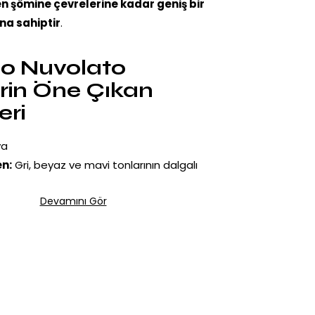
 şömine çevrelerine kadar geniş bir
na sahiptir
.
io Nuvolato
in Öne Çıkan
eri
ya
n:
Gri, beyaz ve mavi tonlarının dalgalı
Devamını Gör
estijli:
Dekorasyona zarif ve sofistike bir
e Uzun Ömürlü:
İç ve dış mekân kullanımına
 Sanatsal:
Her plakada benzersiz desenler