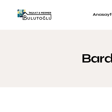
Anasayf
Bard