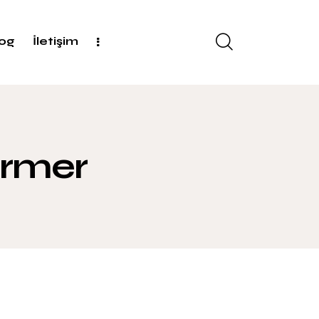
log
İletişim
ermer