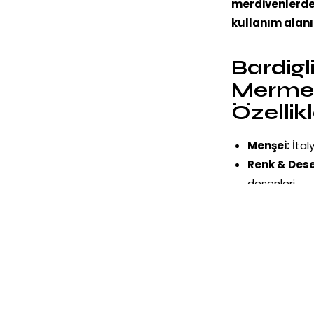
merdivenlerden
kullanım alanı
Bardigl
Mermer
Özellikl
Menşei:
İtal
Renk & Dese
desenleri
Modern ve Pr
hava katar
Dayanıklı v
uygundur
Göz Alıcı ve
sunar