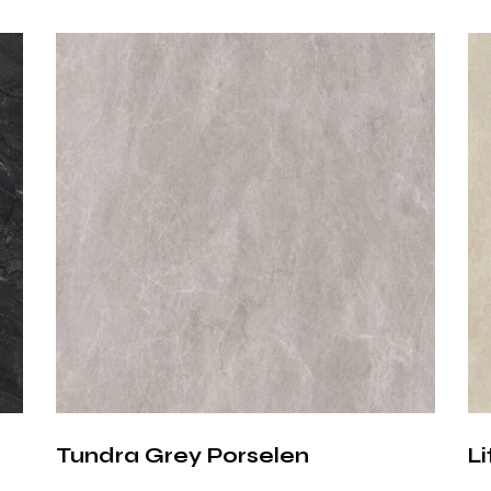
ve D
Mat yüzey, Dese
bir hale getirir
ve mekanlarda s
mat yüzey, parm
Üstün
Özell
Desert Traverten
teknoloji bir yü
Mat yüzey
Tundra Grey Porselen
Li
Traverten g
12 mm kalınlı