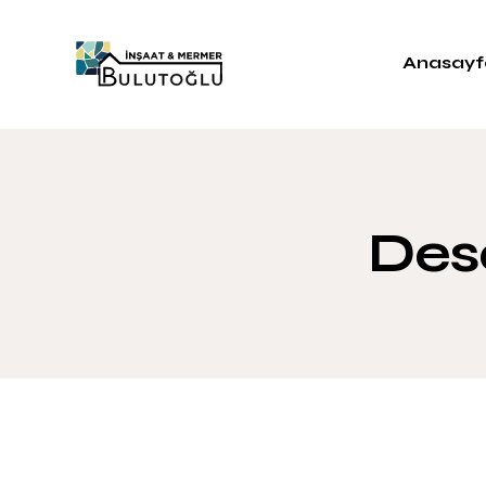
Anasayf
Dese