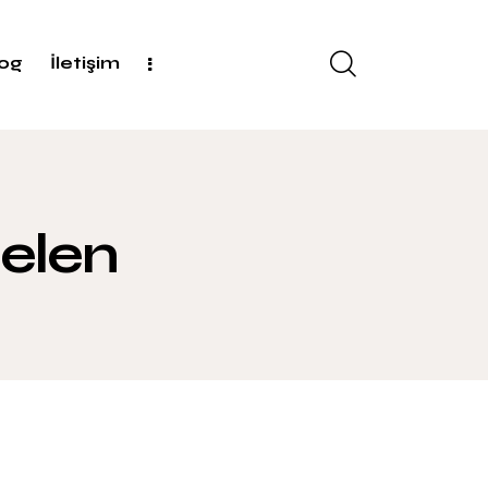
log
İletişim
selen