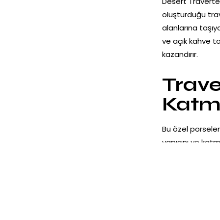
Desert Traverte
oluşturduğu tr
alanlarına taşıy
ve açık kahve t
kazandırır.
Trave
Katma
Bu özel porsele
yapısını ve katm
geçişler sert de
Traverten, klas
sağlar.
Mat Y