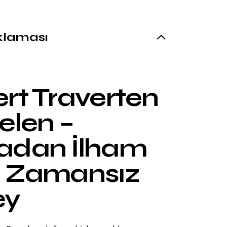
klaması
rt Traverten
elen –
adan İlham
n Zamansız
ey