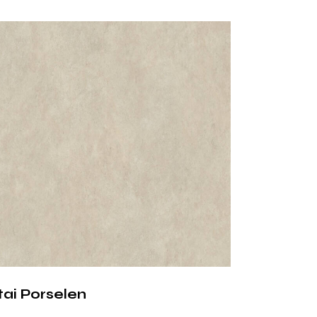
engeli Görünüm
rt Traverten porseleni daha doğal ve sade
. Işığı yansıtmadan dengeli bir görünüm sunar
ıcak bir atmosfer oluşturur. Aynı zamanda
ak izi ve leke görünümünü minimuma indirir.
 Teknik
ikler
 porselen, yüksek sıcaklıklarda üretilmiş ileri
zeydir ve yoğun kullanıma uygundur.
tai Porselen
örünümlü doku
k