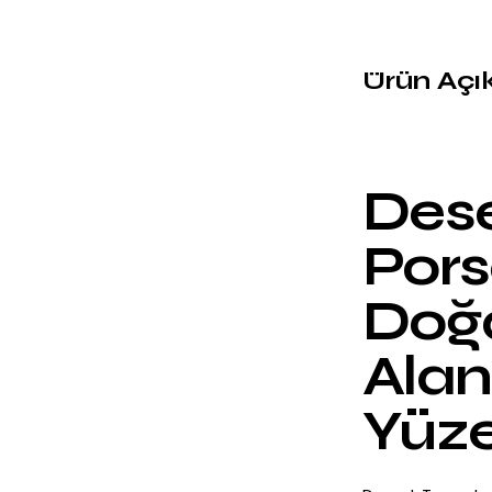
Ürün Açı
Dese
Pors
Doğ
Ala
Yüz