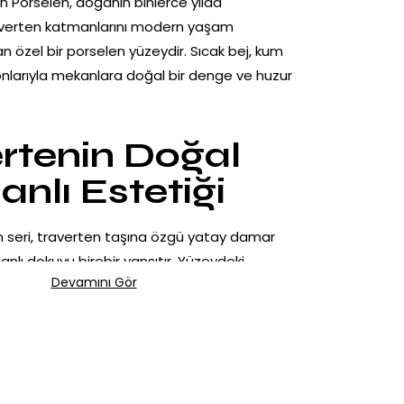
n Porselen, doğanın binlerce yılda
averten katmanlarını modern yaşam
an özel bir porselen yüzeydir. Sıcak bej, kum
onlarıyla mekanlara doğal bir denge ve huzur
rtenin Doğal
nlı Estetiği
n seri, traverten taşına özgü yatay damar
anlı dokuyu birebir yansıtır. Yüzeydeki
Devamını Gör
ğil, yumuşak ve akışkandır. Bu sayede Desert
ik ve modern tasarımlarla kolayca uyum
üzey ile Doğal