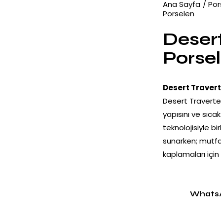
Ana Sayfa
Por
Porselen
Deser
Porse
Desert Traver
Desert Traverte
yapısını ve sıca
teknolojisiyle bi
sunarken; mutfa
kaplamaları için
Whats