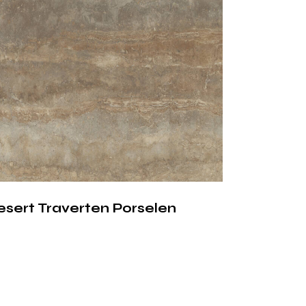
sla çok daha düşük bakım gereksinimi sunan
r, uzun ömürlü ve sürdürülebilir çözümler
old Porselen;
n yüzeyi
ebilir yapısı
rşı dayanıklılığı
stabilitesi
 de ticari projeler için güvenli bir tercihtir.
m Alanları
esert Traverten Porselen
elen çok yönlü kullanım imkânı sunar.
rı ve tezgah arası panellerde güçlü bir
ı ve duvar kaplamalarında lüks bir atmosfer
uygulamalarında otel, rezidans, showroom