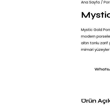
Ana Sayfa
Por
Mysti
Mystic Gold Pors
modern porselen 
altın tonlu zari
mimari yüzeyler i
Whats
Ürün Açı