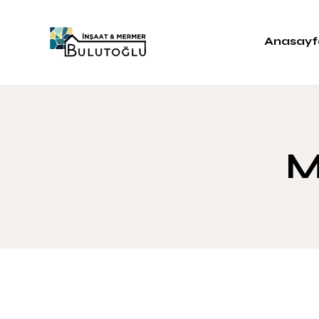
Anasayf
M