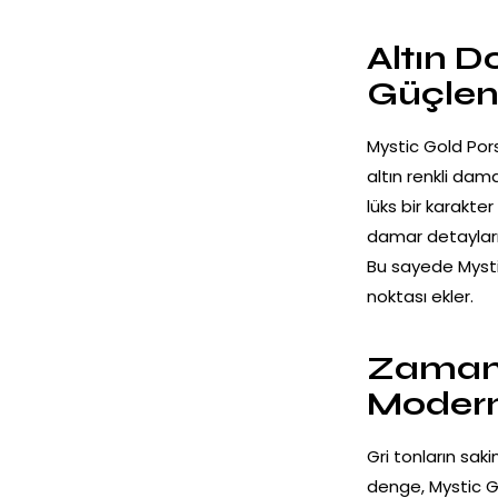
Altın D
Güçlene
Mystic Gold Por
altın renkli dam
lüks bir karakter
damar detayları
Bu sayede Mysti
noktası ekler.
Zamans
Moder
Gri tonların sakin
denge, Mystic G