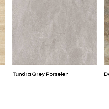
Doğal taşa kıya
porselen yüzeyle
üretir. Mystic G
– Leke tutmaya
– Kolay temizlen
– UV ışınlarına ka
– Renk ve desen 
ile hem konut hem
Kullanı
Tundra Grey Porselen
D
Mystic Gold Pors
Mutfak tezgahla
duruş sergiler.
Banyo tezgahlar
oluşturur.
Zemin ve duvar 