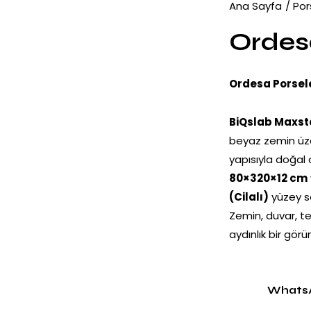
Ana Sayfa
Por
Ordes
Ordesa Porsel
BiQslab Maxst
beyaz zemin üze
yapısıyla doğal o
80×320×12 cm
(Cilalı)
yüzey se
Zemin, duvar, t
aydınlık bir gör
Whats