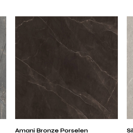
Alan
Güzel
Ordesa,
oniks 
porselenin dayan
Beyaz zemin üz
mekânlara
saki
Parlak yüzeyi sa
ve ferahlık
verir
Amani Bronze Porselen
S