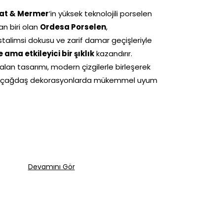
aat & Mermer
’in yüksek teknolojili porselen
an biri olan
Ordesa Porselen
,
ristalimsi dokusu ve zarif damar geçişleriyle
 ama etkileyici bir şıklık
kazandırır.
lan tasarımı, modern çizgilerle birleşerek
m çağdaş dekorasyonlarda mükemmel uyum
Devamını Gör
dan İlham