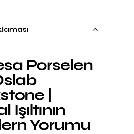
klaması
sa Porselen
Qslab
tone |
 Işıltının
ern Yorumu