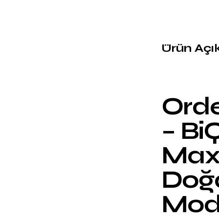
Ürün Açı
Orde
– Bi
Maxs
Doğal
Mod