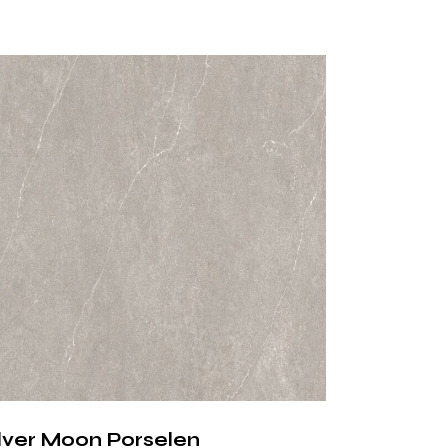
 Zamansız
lik
taşının parlak ve yarı saydam yapısını
,
ıklılığıyla yeniden yorumlar.
erindeki
gri, inci ve açık bej tonları
,
n, huzurlu ve zarif bir atmosfer
kazandırır.
yesinde ışığı yansıtır, iç mekanlara
derinlik
.
ilver Moon Porselen