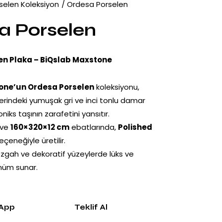
selen Koleksiyon
Ordesa Porselen
a Porselen
en Plaka – BiQslab Maxstone
one’un Ordesa Porselen
koleksiyonu,
rindeki yumuşak gri ve inci tonlu damar
niks taşının zarafetini yansıtır.
ve
160×320×12 cm
ebatlarında,
Polished
çeneğiyle üretilir.
ezgah ve dekoratif yüzeylerde lüks ve
ünüm sunar.
App
Teklif Al