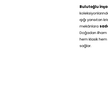
Bulutoğlu İnş
koleksiyonlarınd
ışığı yansıtan k
mekânlara
sade
Doğadan ilham a
hem klasik he
sağlar.
Doğa