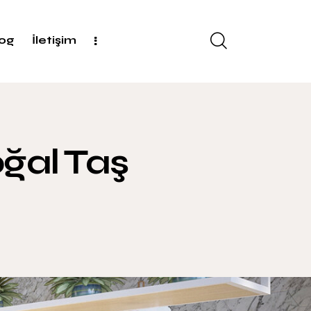
log
İletişim
oğal Taş