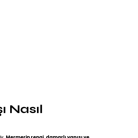
ı Nasıl
ır.
Mermerin rengi, damarlı yapısı ve