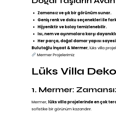
Doğal Taşların Avant
Zamansız ve şık bir görünüm sunar.
Geniş renk ve doku seçenekleri ile far
Hijyeniktir ve kolay temizlenebilir.
Isı, nem ve aşınmalara karşı dayanıklı
Her parça, doğal damar yapısı sayesi
Bulutoğlu İnşaat & Mermer
, lüks villa pr
Mermer Projelerimiz
Lüks Villa Dek
1. Mermer: Zamansız
Mermer,
lüks villa projelerinde en çok ter
sofistike bir görünüm kazandırır.