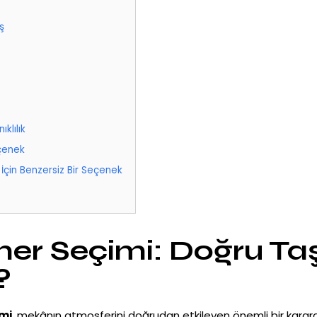
ş
klılık
eçenek
 İçin Benzersiz Bir Seçenek
mer Seçimi: Doğru Taş
?
mi
, mekânın atmosferini doğrudan etkileyen önemli bir karard