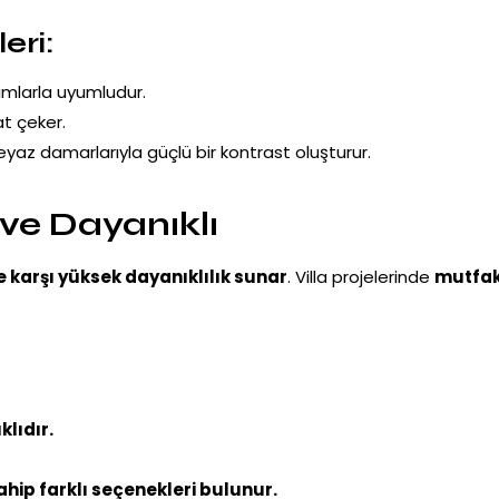
eri:
ımlarla uyumludur.
at çeker.
az damarlarıyla güçlü bir kontrast oluşturur.
 ve Dayanıklı
e karşı yüksek dayanıklılık sunar
. Villa projelerinde
mutfak
lıdır.
ahip farklı seçenekleri bulunur.