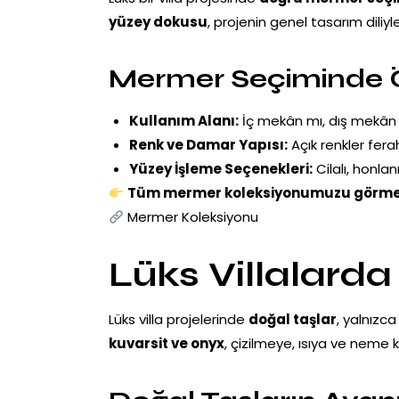
yüzey dokusu
, projenin genel tasarım diliyl
Mermer Seçiminde Ö
Kullanım Alanı:
İç mekân mı, dış mekân
Renk ve Damar Yapısı:
Açık renkler fera
Yüzey İşleme Seçenekleri:
Cilalı, honla
Tüm mermer koleksiyonumuzu görmek
Mermer Koleksiyonu
Lüks Villalard
Lüks villa projelerinde
doğal taşlar
, yalnızc
kuvarsit ve onyx
, çizilmeye, ısıya ve neme 