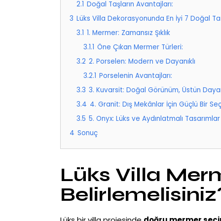
2.1
Doğal Taşların Avantajları:
3
Lüks Villa Dekorasyonunda En İyi 7 Doğal Ta
3.1
1. Mermer: Zamansız Şıklık
3.1.1
Öne Çıkan Mermer Türleri:
3.2
2. Porselen: Modern ve Dayanıklı
3.2.1
Porselenin Avantajları:
3.3
3. Kuvarsit: Doğal Görünüm, Üstün Dayanı
3.4
4. Granit: Dış Mekânlar İçin Güçlü Bir S
3.5
5. Onyx: Lüks ve Aydınlatmalı Tasarımlar
4
Sonuç
Lüks Villa Mer
Belirlemelisiniz
Lüks bir villa projesinde
doğru mermer seçi