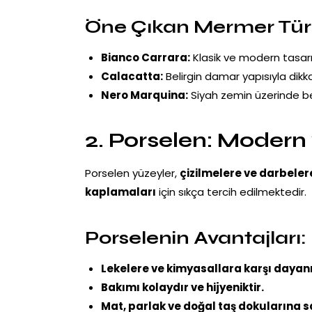
Öne Çıkan Mermer Türl
Bianco Carrara:
Klasik ve modern tasar
Calacatta:
Belirgin damar yapısıyla dikk
Nero Marquina:
Siyah zemin üzerinde bey
2. Porselen: Modern
Porselen yüzeyler,
çizilmelere ve darbeler
kaplamaları
için sıkça tercih edilmektedir.
Porselenin Avantajları:
Lekelere ve kimyasallara karşı dayanık
Bakımı kolaydır ve hijyeniktir.
Mat, parlak ve doğal taş dokularına s