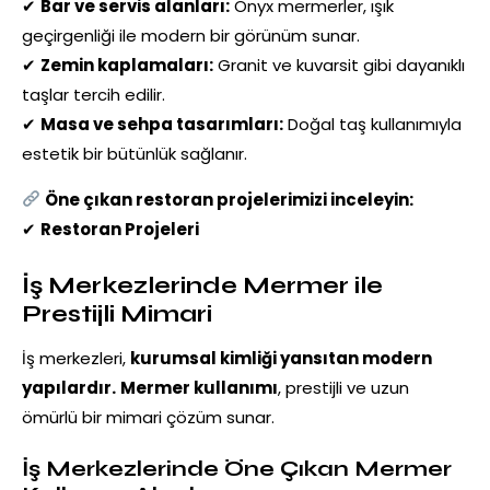
✔
Bar ve servis alanları:
Onyx mermerler, ışık
geçirgenliği ile modern bir görünüm sunar.
✔
Zemin kaplamaları:
Granit ve kuvarsit gibi dayanıklı
taşlar tercih edilir.
✔
Masa ve sehpa tasarımları:
Doğal taş kullanımıyla
estetik bir bütünlük sağlanır.
Öne çıkan restoran projelerimizi inceleyin:
✔
Restoran Projeleri
İş Merkezlerinde Mermer ile
Prestijli Mimari
İş merkezleri,
kurumsal kimliği yansıtan modern
yapılardır.
Mermer kullanımı
, prestijli ve uzun
ömürlü bir mimari çözüm sunar.
İş Merkezlerinde Öne Çıkan Mermer