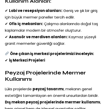
Kullanım Alanları:
✔
Lobi ve resepsiyon alanları:
Geniş ve şık bir giriş
için büyük mermer paneller tercih edilir.
✔
Ofis iç mekanları:
Çalışma alanlarında doğal taş
kaplamalar modern bir atmosfer oluşturur.
✔
Asansör ve merdiven alanları:
Kaymaz yüzeyli
granit mermerler güvenliği sağlar.
Öne çıkan iş merkezi projelerimizi inceleyin:
✔
İş Merkezi Projeleri
Peyzaj Projelerinde Mermer
Kullanımı
Lüks projelerde
peyzaj tasarımı
, mekanın genel
estetiğini tamamlayan en önemli unsurlardan biridir.
Dış mekan peyzaj projelerinde mermer kullanımı
,
hem görsel hem de işlevsel avantajlar sağlar.