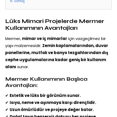
6
Sonuç
Lüks Mimari Projelerde Mermer
Kullanımının Avantajları
Mermer,
mimar ve iç mimarlar
için vazgeçilmez bir
yapı malzemesidir.
Zemin kaplamalarından, duvar
panellerine, mutfak ve banyo tezgahlarından dış
cephe uygulamalarına kadar geniş bir kullanım
alanı
sunar.
Mermer Kullanımının Başlıca
Avantajları:
✔
Estetik ve lüks bir görünüm sunar.
✔
Isıya, neme ve aşınmaya karşı dirençlidir.
✔
Uzun ömürlüdür ve projeye değer katar.
✔
Doğal taşın benzersiz dokusu her projeye