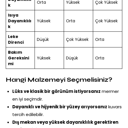
Orta
Yüksek
Çok Yüksek
k
Isıya
Dayanıklılı
Yüksek
Orta
Çok Yüksek
k
Leke
Düşük
Çok Yüksek
Orta
Direnci
Bakım
Gereksini
Yüksek
Düşük
Orta
mi
Hangi Malzemeyi Seçmelisiniz?
Lüks ve klasik bir görünüm istiyorsanız
mermer
en iyi seçimdir.
Dayanıklı ve hijyenik bir yüzey arıyorsanız
kuvars
tercih edilebilir.
Dış mekan veya yüksek dayanıklılık gerektiren