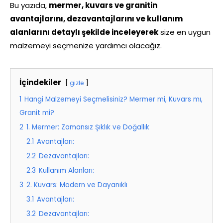
Bu yazıda,
mermer, kuvars ve granitin
avantajlarını, dezavantajlarını ve kullanım
alanlarını detaylı şekilde inceleyerek
size en uygun
malzemeyi seçmenize yardımcı olacağız.
İçindekiler
gizle
1
Hangi Malzemeyi Seçmelisiniz? Mermer mi, Kuvars mı,
Granit mi?
2
1. Mermer: Zamansız Şıklık ve Doğallık
2.1
Avantajları:
2.2
Dezavantajları:
2.3
Kullanım Alanları:
3
2. Kuvars: Modern ve Dayanıklı
3.1
Avantajları:
3.2
Dezavantajları: