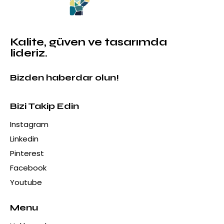
Kalite, güven ve tasarımda
lideriz.
Bizden haberdar olun!
Bizi Takip Edin
Instagram
Linkedin
Pinterest
Facebook
Youtube
Menu