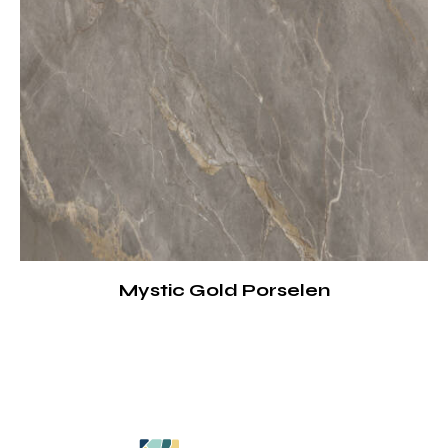
Mystic Gold Porselen