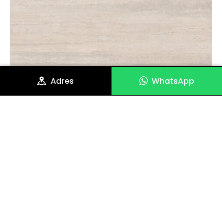
Adres
WhatsApp
White Traverten Porselen