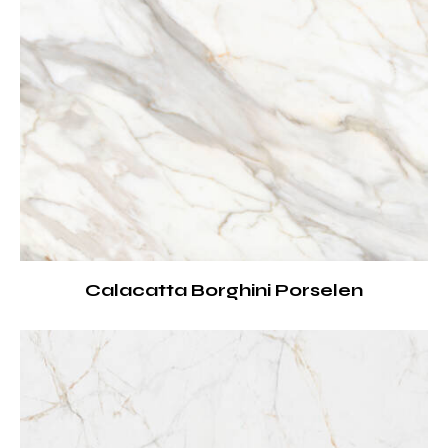
Calacatta Borghini Porselen