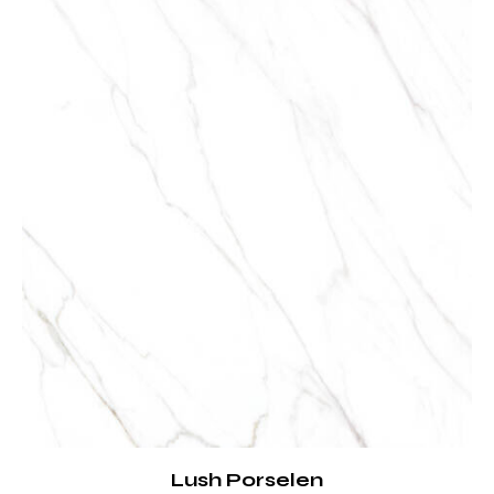
Lush Porselen