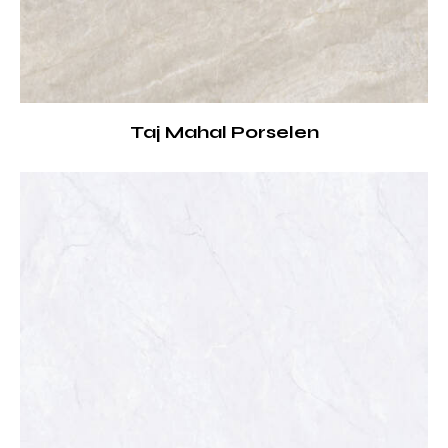
Taj Mahal Porselen