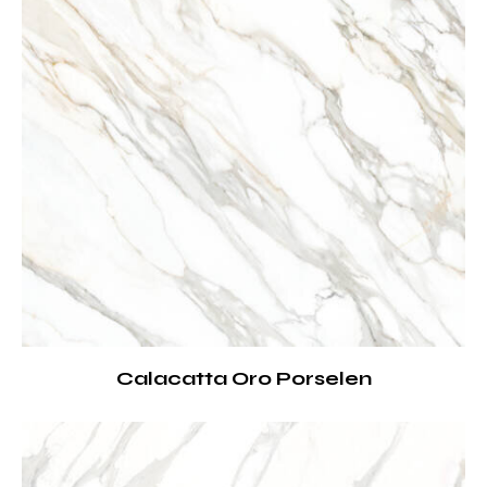
Calacatta Oro Porselen