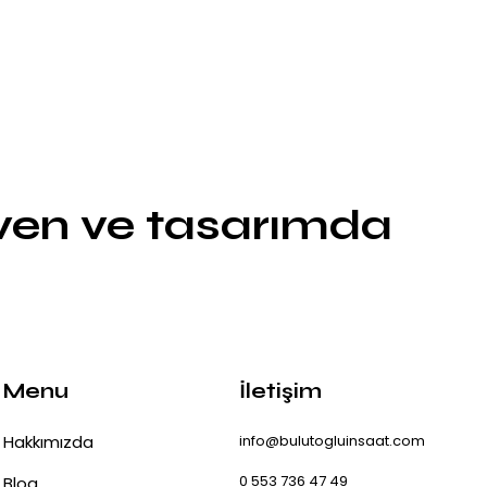
üven ve tasarımda
Menu
İletişim
Hakkımızda
info@bulutogluinsaat.com
0 553 736 47 49
Blog