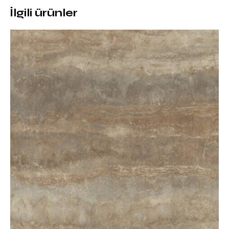
– Isı ve ani sıcaklık değişimlerine dayanıklı yapı
İlgili ürünler
– Uzun ömürlü ve renk solmasına karşı dirençli yüzey
Bu teknik avantajlar, Silver Root’u hem konut hem de
ticari projeler için güvenli bir tercih haline getirir.
Porselenin Avantajlarıyla Maksimum
Performans
Porselen yüzeyler, doğal taşa kıyasla çok daha az
bakım gerektirir. Silver Root Porselen; kahve, şarap,
limon gibi günlük kullanımda sıkça karşılaşılan
maddelere karşı dirençlidir. Hijyenik yapısı sayesinde
mutfak ve banyo gibi alanlarda güvenle kullanılabilir.
Porselen Tezgah Uygulamalarında
Silver Root
Silver Root Porselen, porselen tezgah uygulamalarında