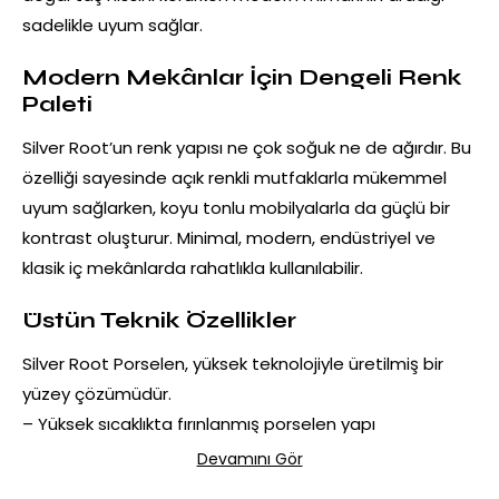
sadelikle uyum sağlar.
Modern Mekânlar İçin Dengeli Renk
Paleti
Silver Root’un renk yapısı ne çok soğuk ne de ağırdır. Bu
özelliği sayesinde açık renkli mutfaklarla mükemmel
uyum sağlarken, koyu tonlu mobilyalarla da güçlü bir
kontrast oluşturur. Minimal, modern, endüstriyel ve
klasik iç mekânlarda rahatlıkla kullanılabilir.
Üstün Teknik Özellikler
Silver Root Porselen, yüksek teknolojiyle üretilmiş bir
yüzey çözümüdür.
– Yüksek sıcaklıkta fırınlanmış porselen yapı
– Çizilmeye, darbelere ve aşınmaya karşı yüksek direnç
Devamını Gör
– Gözeneksiz yüzey sayesinde su ve leke tutmama