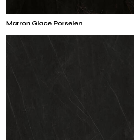
Silver Root Porselen Tezgah; doğal taş görünümünden
ödün vermeden, porselenin sunduğu dayanıklılığı ve
kullanım kolaylığını arayanlar için ideal bir çözümdür.
Marron Glace Porselen
Zamansız renk yapısı, güçlü damar karakteri ve teknik
üstünlükleri sayesinde uzun yıllar estetik değerini korur.
Zamansız Estetik, Güçlü Yüzey
Silver Root Porselen, yalnızca bir kaplama malzemesi
değil; mekânlara karakter kazandıran mimari bir
unsurdur. Doğal taşın köklü dokusunu modern yaşamın
gereksinimleriyle birleştirerek hem görsel hem de
fonksiyonel açıdan üst düzey bir yüzey deneyimi sunar.