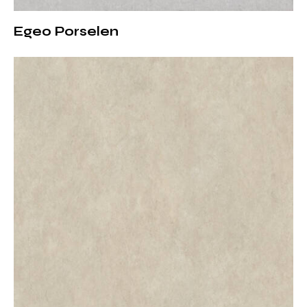
Bakteri barındırmayan hijyenik yapı
Kimyasallara karşı dirençli yüzey
Egeo Porselen
Bu özellikler sayesinde Silver Cloud, yoğun kullanıma
sahip alanlar için ideal bir tercihtir.
Porselen Tezgah Kullanımında
Silver Cloud’un Gücü
Silver Cloud porselen tezgah, günlük kullanıma
uygunluğu ile öne çıkar. Sıcak tencere temasına,
kesme ve hazırlık işlemlerine karşı dirençlidir. Mat yüzeyi
parmak izi ve yansımayı minimumda tutarak her
zaman sade ve temiz bir görünüm sunar.
Kullanım Alanları
Silver Cloud porselen, çok yönlü kullanım imkânı
sayesinde farklı mekânlarda rahatlıkla tercih edilir: