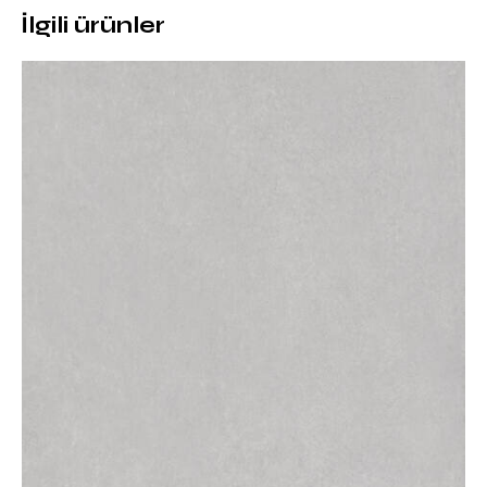
Doku: Doğal taş görünümü
İlgili ürünler
Kalınlık: 12 mm
Büyük ebatlı üretim sayesinde minimum derz
Isıya, çizilmeye ve darbelere karşı yüksek direnç
Leke tutmayan, gözeneksiz yapı
Bu teknik özellikler Silver Cloud’u hem estetik hem de
fonksiyonel bir porselen tezgah çözümü haline getirir.
Porselenin Avantajları
Porselen yüzeyler, klasik doğal taşlara kıyasla çok daha
kontrollü ve güvenli bir kullanım sunar. Silver Cloud
porselenin öne çıkan avantajları şunlardır:
Su ve sıvı emmez
Kahve, şarap, yağ ve asitlere karşı leke oluşturmaz
Yüksek sıcaklıklara karşı dayanıklıdır