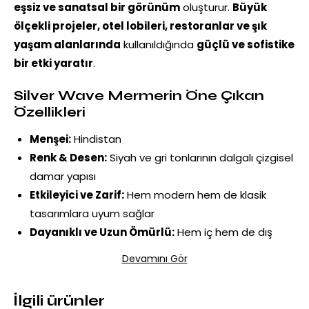
eşsiz ve sanatsal bir görünüm
oluşturur.
Büyük
ölçekli projeler, otel lobileri, restoranlar ve şık
yaşam alanlarında
kullanıldığında
güçlü ve sofistike
bir etki yaratır
.
Silver Wave Mermerin Öne Çıkan
Özellikleri
Menşei:
Hindistan
Renk & Desen:
Siyah ve gri tonlarının dalgalı çizgisel
damar yapısı
Etkileyici ve Zarif:
Hem modern hem de klasik
tasarımlara uyum sağlar
Dayanıklı ve Uzun Ömürlü:
Hem iç hem de dış
mekân kullanımına uygundur
Devamını Gör
Sanatsal Dokunuş:
Her plakası kendine özgü olan
estetik bir doğal taş
İlgili ürünler