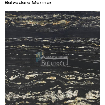
Belvedere Mermer
Silver Wave Mermerin Yüzey
İşlemleri ve Kalınlık Seçenekleri
Bu mermer, farklı projeler için çeşitli yüzey işlemleriyle
sunulabilir:
Cilalı:
Parlak yüzeyiyle mermerin desenlerini ön
plana çıkarır
Mat (Honed):
Daha yumuşak ve doğal bir görünüm
sunar
Fırçalı:
Hafif dokulu yüzeyi sayesinde rustik ve
modern tasarımlarla uyumludur
Kumlanmış:
Kaymaz yüzeyiyle dış mekân
kullanımına uygundur
Kalınlık seçenekleri: