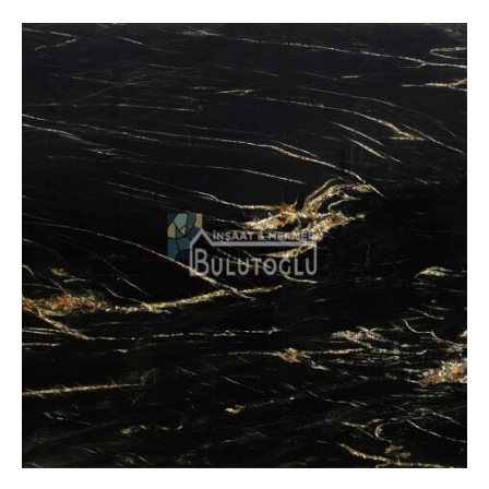
Silver Wave Mermer Kullanım
Alanları
Silver Wave Mermer,
benzersiz deseni ve güçlü
duruşuyla
birçok alanda uygulanabilir:
Otel ve İş Merkezleri:
Prestijli giriş alanlarında
çarpıcı bir atmosfer yaratır
Lüks Konut Projeleri:
Villalarda ve rezidanslarda
dekoratif kaplamalar olarak tercih edilir
Restoran ve Kafeler:
Modern ve göz alıcı bir iç
mekân tasarımı sağlar
Şömine Çevreleri ve Duvar Panelleri:
Dekoratif
uygulamalarda fark yaratır
Zemin Kaplamaları:
Büyük ölçekli projelerde
sağlamlık ve estetiği bir araya getirir
Merdiven ve Asansör Kaplamaları:
Mimari
projelerde göz alıcı bir detay oluşturur